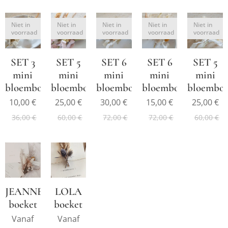
Niet in
Niet in
Niet in
Niet in
Niet in
voorraad
voorraad
voorraad
voorraad
voorraad
SET 3
SET 5
SET 6
SET 6
SET 5
mini
mini
mini
mini
mini
bloemboeketjes
bloemboeketjes
bloemboeketjes
bloemboeketjes
bloemboe
10,00
€
25,00
€
30,00
€
15,00
€
25,00
€
36,00
€
60,00
€
72,00
€
72,00
€
60,00
€
JEANNE
LOLA
boeket
boeket
Vanaf
Vanaf