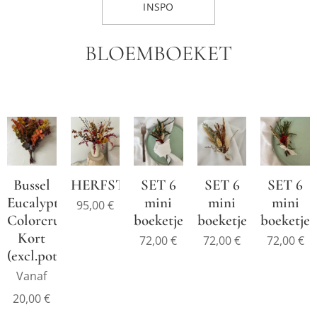
INSPO
BLOEMBOEKET
Bussel
HERFSTBOEKET
SET 6
SET 6
SET 6
Eucalyptus
mini
mini
mini
95,00
€
Colorcrush
boeketjes
boeketjes
boeketjes
Kort
72,00
€
72,00
€
72,00
€
(excl.pot)
Vanaf
20,00
€