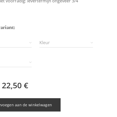
et voorradig: levertermijn ongeveer 3/4
ariant:
Kleur
f
22,50
€
evoegen aan de winkelwagen