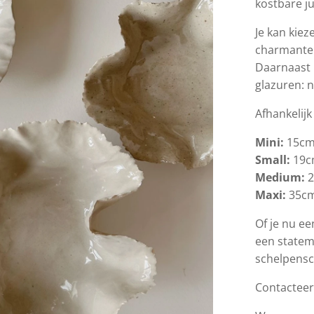
kostbare ju
Je kan kiez
charmante 
Daarnaast 
glazuren: n
Afhankelij
Mini:
15cm
Small:
19c
Medium:
2
Maxi:
35cm
Of je nu ee
een statem
schelpensc
Contacteer