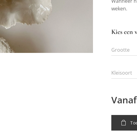
Wanneer ni
weken.
Kies een v
Grootte
Kleisoort
Vana
To